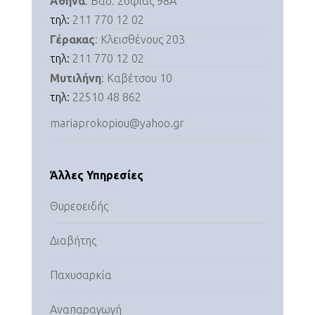
Αθήνα
: Βασ. Σοφίας 98Α
τηλ:
211 770 12 02
Γέρακας
: Κλεισθένους 203
τηλ:
211 770 12 02
Μυτιλήνη
: Καβέτσου 10
τηλ:
22510 48 862
mariaprokopiou@yahoo.gr
Άλλες Υπηρεσίες
Θυρεοειδής
Διαβήτης
Παχυσαρκία
Αναπαραγωγή