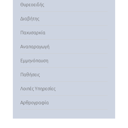
Θυρεοειδής
Διαβήτης
Παχυσαρκία
Αναπαραγωγή
Εμμηνόπαυση
Παθήσεις
Λοιπές Υπηρεσίες
Αρθρογραφία