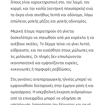
λίπους είναι χαρακτηριστική στο, τον λαιμό, τον
κορμό, και την κοιλία (κεντρική παχυσαρκία) ενώ
τα άκρα είναι συνήθως λεπτά και αδύναμα, λόγω
απώλειας μυϊκής μάζας και μυϊκής αδυναμίας.
Μερικά άτομα παρατηρούν ότι γίνεται
δυσκολότερο να σηκωθούν από μια καρέκλα ή να
ανέβουν σκάλες. Το δέρμα τείνει να γίνει λεπτό,
εύθραυστο, και πιο ευαίσθητο στους μώλωπες και
τις μολύνσεις. Οι πληγές δεν επουλώνονται
ικανοποιητικά και εμφανίζονται ευρείες,
κοκκινωπές ή πορφυρές ραβδώσεις.
Στις γυναίκες αναπαραγωγικής ηλικίας μπορεί να
εμφανισθούν διαταραχές στην έμμηνο ρύση ή και
αμηνόρροια. Η υπερβολική έκκριση ανδρογόνων
από τα επινεφρίδια μπορεί να οδηγήσει σε
υπετρίχωση, λιπαρότητα του δέρματος και ακμή.