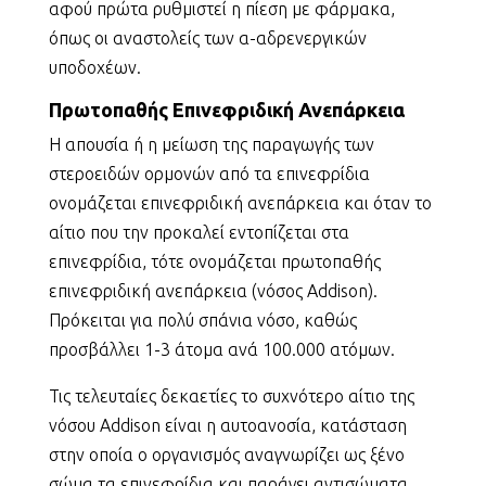
αφού πρώτα ρυθμιστεί η πίεση με φάρμακα,
όπως οι αναστολείς των α-αδρενεργικών
υποδοχέων.
Πρωτοπαθής Επινεφριδική Ανεπάρκεια
Η απουσία ή η μείωση της παραγωγής των
στεροειδών ορμονών από τα επινεφρίδια
ονομάζεται επινεφριδική ανεπάρκεια και όταν το
αίτιο που την προκαλεί εντοπίζεται στα
επινεφρίδια, τότε ονομάζεται πρωτοπαθής
επινεφριδική ανεπάρκεια (νόσος Addison).
Πρόκειται για πολύ σπάνια νόσο, καθώς
προσβάλλει 1-3 άτομα ανά 100.000 ατόμων.
Τις τελευταίες δεκαετίες το συχνότερο αίτιο της
νόσου Addison είναι η αυτοανοσία, κατάσταση
στην οποία ο οργανισμός αναγνωρίζει ως ξένο
σώμα τα επινεφρίδια και παράγει αντισώματα