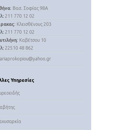
θήνα
: Βασ. Σοφίας 98Α
ηλ:
211 770 12 02
έρακας
: Κλεισθένους 203
ηλ:
211 770 12 02
υτιλήνη
: Καβέτσου 10
ηλ:
22510 48 862
ariaprokopiou@yahoo.gr
λλες Υπηρεσίες
υρεοειδής
ιαβήτης
αχυσαρκία