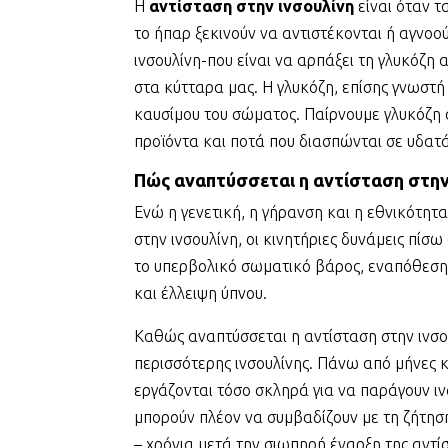
Η
αντίσταση στην ινσουλίνη
είναι όταν τ
το ήπαρ ξεκινούν να αντιστέκονται ή αγνοο
ινσουλίνη-που είναι να αρπάξει τη γλυκόζη 
στα κύτταρα μας. Η γλυκόζη, επίσης γνωστή
καυσίμου του σώματος. Παίρνουμε γλυκόζη
προϊόντα και ποτά που διασπώνται σε υδατ
Πώς αναπτύσσεται η αντίσταση στην
Ενώ η γενετική, η γήρανση και η εθνικότητ
στην ινσουλίνη, οι κινητήριες δυνάμεις πίσ
το υπερβολικό σωματικό βάρος, εναπόθεση 
και έλλειψη ύπνου.
Καθώς αναπτύσσεται η αντίσταση στην ινσο
περισσότερης ινσουλίνης. Πάνω από μήνες κ
εργάζονται τόσο σκληρά για να παράγουν ι
μπορούν πλέον να συμβαδίζουν με τη ζήτηση
– χρόνια μετά την σιωπηρή έναρξη της αντί