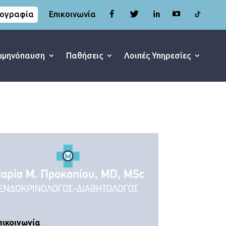
in
ογραφία
Επικοινωνία
μμηνόπαυση
Παθήσεις
Λοιπές Υπηρεσίες
πικοινωνία