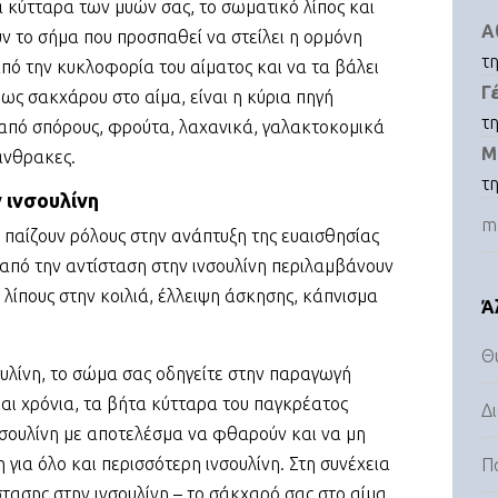
α κύτταρα των μυών σας, το σωματικό λίπος και
Α
ύν το σήμα που προσπαθεί να στείλει η ορμόνη
τ
από την κυκλοφορία του αίματος και να τα βάλει
Γ
 ως σακχάρου στο αίμα, είναι η κύρια πηγή
τ
 από σπόρους, φρούτα, λαχανικά, γαλακτοκομικά
Μ
άνθρακες.
τ
 ινσουλίνη
m
α παίζουν ρόλους στην ανάπτυξη της ευαισθησίας
ω από την αντίσταση στην ινσουλίνη περιλαμβάνουν
λίπους στην κοιλιά, έλλειψη άσκησης, κάπνισμα
Ά
Θ
υλίνη, το σώμα σας οδηγείτε στην παραγωγή
αι χρόνια, τα βήτα κύτταρα του παγκρέατος
Δ
νσουλίνη με αποτελέσμα να φθαρούν και να μη
 για όλο και περισσότερη ινσουλίνη. Στη συνέχεια
Π
στασης στην ινσουλίνη – το σάκχαρό σας στο αίμα