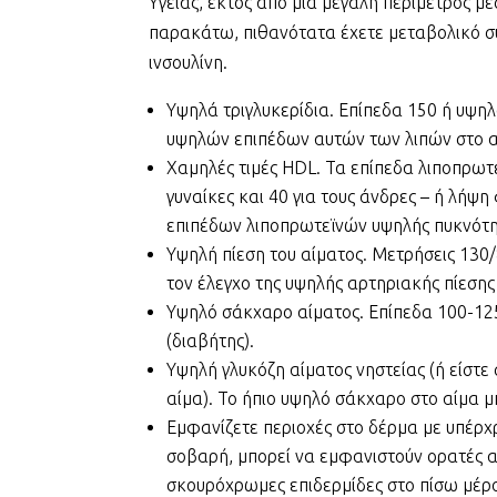
Υγείας, εκτός από μια μεγάλη περίμετρος μέ
παρακάτω, πιθανότατα έχετε μεταβολικό σύ
ινσουλίνη.
Υψηλά τριγλυκερίδια. Επίπεδα 150 ή υψη
υψηλών επιπέδων αυτών των λιπών στο α
Χαμηλές τιμές HDL. Τα επίπεδα λιποπρωτ
γυναίκες και 40 για τους άνδρες – ή λή
επιπέδων λιποπρωτεϊνών υψηλής πυκνότη
Υψηλή πίεση του αίματος. Μετρήσεις 13
τον έλεγχο της υψηλής αρτηριακής πίεσης
Υψηλό σάκχαρο αίματος. Επίπεδα 100-125
(διαβήτης).
Υψηλή γλυκόζη αίματος νηστείας (ή είστ
αίμα). Το ήπιο υψηλό σάκχαρο στο αίμα μ
Εμφανίζετε περιοχές στο δέρμα με υπέρχρ
σοβαρή, μπορεί να εμφανιστούν ορατές 
σκουρόχρωμες επιδερμίδες στο πίσω μέρος