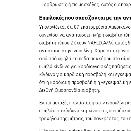
αρθρώσεις ή τις μασχάλες. Αυτός ο αποχρ
Επιπλοκές που σχετίζονται με την αν
Υπολογίζεται ότι 87 εκατομμύρια Αμερικανο
συνεχίσει να αναπτύσσει πλήρη διαβήτη τύ
διαβήτη τύπου 2 έχουν NAFLD.Αλλά αυτές δε
αντίσταση στην ινσουλίνη. Χάρη στα χρόνια
από από υψηλά επίπεδα σακχάρου στο αίμα,
υψηλό κίνδυνο για καρδιαγγειακές παθήσεις.
κίνδυνο για καρδιακή προσβολή και εγκεφαλι
ότι η καρδιακή προσβολή ή η «εγκεφαλική
Διεθνή Ομοσπονδία Διαβήτη.
Εν τω μεταξύ, η αντίσταση στην ινσουλίνη 
υψηλότερο κίνδυνο καρκίνου της ουροδόχου 
τραχήλου της μήτρας, του παγκρέατος, του 
Η έρευνα έχει επίσης βρει μια ισχυρή συσχέτ