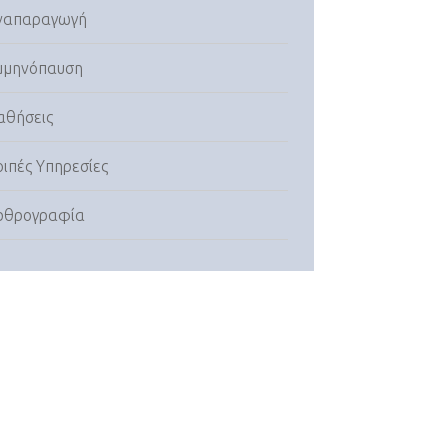
ναπαραγωγή
μμηνόπαυση
αθήσεις
οιπές Υπηρεσίες
ρθρογραφία