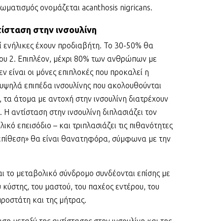
ωματισμός ονομάζεται acanthosis nigricans.
τίσταση στην ινσουλίνη
ί ενήλικες έχουν προδιαβήτη. Το 30-50% θα
που 2. Επιπλέον, μέχρι 80% των ανθρώπων με
ν είναι οι μόνες επιπλοκές που προκαλεί η
 υψηλά επιπέδα ινσουλίνης που ακολουθούνται
 τα άτομα με αντοχή στην ινσουλίνη διατρέχουν
 Η αντίσταση στην ινσουλίνη διπλασιάζει τον
κό επεισόδιο – και τριπλασιάζει τις πιθανότητες
 επίθεση» θα είναι θανατηφόρα, σύμφωνα με την
και το μεταβολικό σύνδρομο συνδέονται επίσης με
κύστης, του μαστού, του παχέος εντέρου, του
προστάτη και της μήτρας.
ιση μεταξύ της αντίστασης στην ινσουλίνη και της